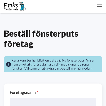
Beställ fönsterputs
företag
Rena Fönster har blivit en del av Eriks fönsterputs. Vi ser
fram emot att fortsätta hjälpa dig med skinande rena
fönster! Välkommen att göra din beställning här nedan.
Företagsnamn
*