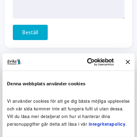
Beställ
Fönsterputs
Denna webbplats använder cookies
Beställ fönsterputsning
Vi använder cookies för att ge dig bästa möjliga upplevelse
och vår sida kommer inte att fungera fullt ut utan dessa.
Abonnemang
Vill du läsa mer detaljerat om hur vi hanterar dina
Engångsputsning
personuppgifter går detta att läsa i vår
integritetspolicy
.
Här putsar vi