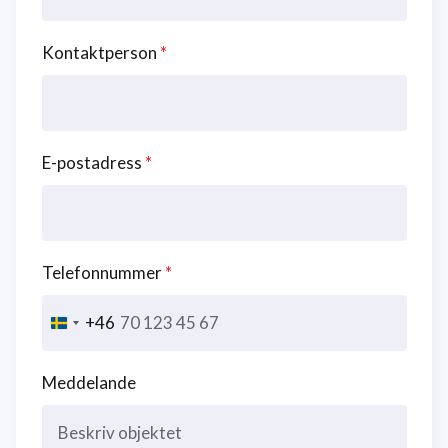
Kontaktperson
*
E-postadress
*
Telefonnummer
*
+46
Sweden
+46
Meddelande