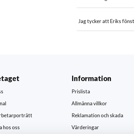
Jag tycker att Eriks föns
etaget
Information
ss
Prislista
nal
Allmänna villkor
betarporträtt
Reklamation och skada
a hos oss
Värderingar