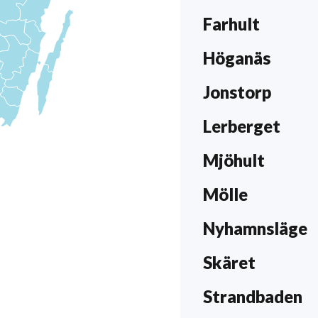
Höganäs kommun ligge
Eriks fönsterputs re
Farhult
ligger än idag kvar i 
Höganäs
Jonstorp
Lerberget
Mjöhult
Mölle
Nyhamnsläge
Skäret
Strandbaden