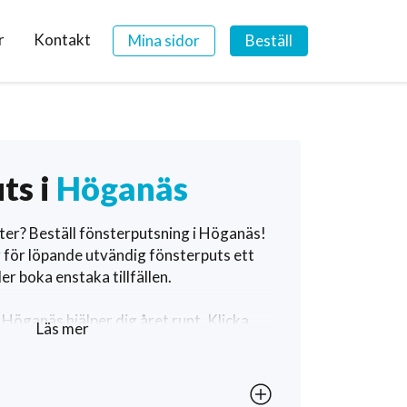
r
Kontakt
Mina sidor
Beställ
ts i
Höganäs
ter? Beställ fönsterputsning i Höganäs!
 för löpande utvändig fönsterputs ett
er boka enstaka tillfällen.
 Höganäs hjälper dig året runt. Klicka
Läs mer
a fönsterputsning i Höganäs och se exakt
erputsare är i just ditt område.