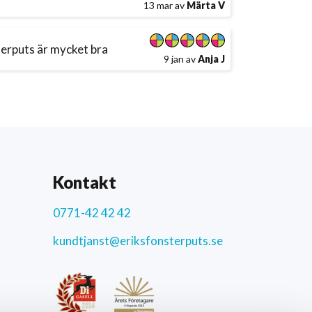
13 mar av
Märta V
terputs är mycket bra
9 jan av
Anja J
Kontakt
0771-42 42 42
kundtjanst@eriksfonsterputs.se