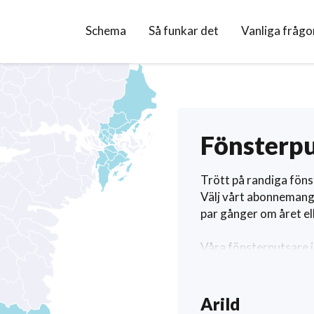
Schema
Så funkar det
Vanliga frågo
Fönsterpu
Trött på randiga föns
Välj vårt abonnemang
par gånger om året ell
Våra fönsterputsare i
nedan för att beställ
vilka tider våra fönst
Arild