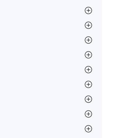
r i nordvästra Skåne och det var här
sa började år 1997 och huvudkontoret
trevliga och turistvänliga Höganäs.