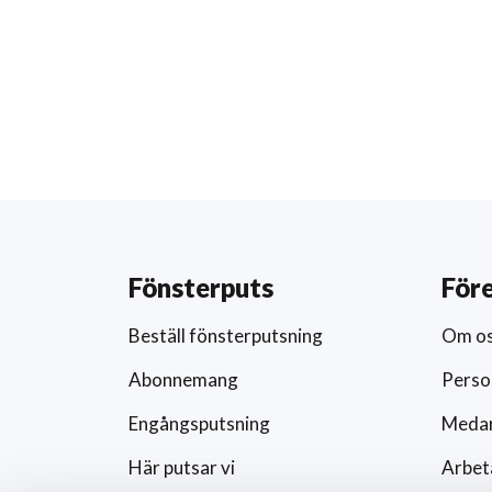
Fönsterputs
För
Beställ fönsterputsning
Om o
Abonnemang
Perso
Engångsputsning
Medar
Här putsar vi
Arbet