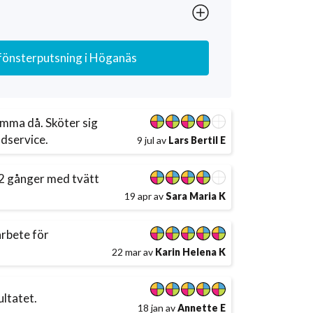
 fönsterputsning
i Höganäs
emma då. Sköter sig
ndservice.
9 jul av
Lars Bertil E
 2 gånger med tvätt
19 apr av
Sara Maria K
arbete för
22 mar av
Karin Helena K
ultatet.
18 jan av
Annette E