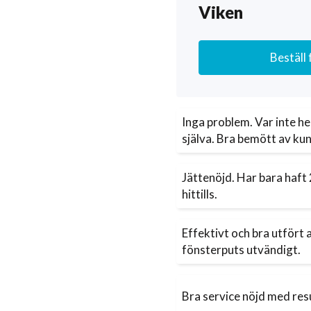
Viken
Beställ
Inga problem. Var inte h
själva. Bra bemött av ku
Jättenöjd. Har bara haft
hittills.
Effektivt och bra utfört 
fönsterputs utvändigt.
Bra service nöjd med res