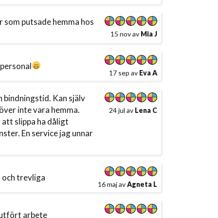
jer som putsade hemma hos
15 nov av
Mia J
 personal
17 sep av
Eva A
 bindningstid. Kan själv
ehöver inte vara hemma.
24 jul av
Lena C
att slippa ha dåligt
ster. En service jag unnar
a och trevliga
16 maj av
Agneta L
utfört arbete