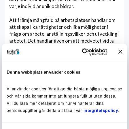
varje individ är unik och bidrar.
Att främja mångfald på arbetsplatsen handlar om
att skapa lika rättigheter och lika möjligheter i
fråga om arbete, anställningsvillkor och utveckling i
arbetet. Det handlar även om att medvetet vidta
åtgärder för att öka och bättre ta tillvara på
mångfald genom t.ex. val representanter vid olika
projekt- och arbetsgrupper.
Denna webbplats använder cookies
Eriks fönsterputs följer kontinuerligt arbetet kring
kränkande särbehandling i form av personliga
Vi använder cookies för att ge dig bästa möjliga upplevelse
samtal med respektive anställd och kontinuerliga
och vår sida kommer inte att fungera fullt ut utan dessa.
gruppmöte för att säkerställa att alla mår bra på sin
arbetsplats.
Vill du läsa mer detaljerat om hur vi hanterar dina
personuppgifter går detta att läsa i vår
integritetspolicy
.
Den 2e juni 2023 hade vi en tjejdag som var ett
initiativ från HR-avdelningen, våra kvinnliga