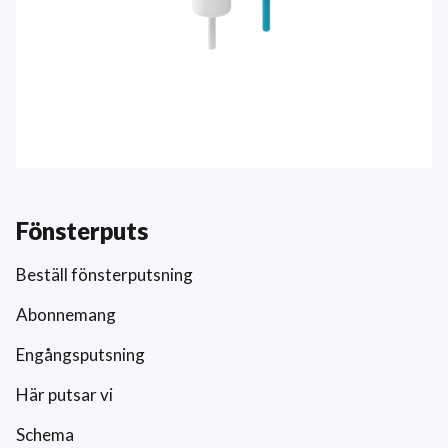
Fönsterputs
Beställ fönsterputsning
Abonnemang
Vår historia
Säkerhet
Hållbarhet
Engångsputsning
Vi är stolta.
Vi är säkra.
Vi tar ansvar.
Här putsar vi
Schema