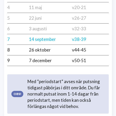
4
11 maj
v20-21
5
22 juni
v26-27
6
3 augusti
v32-33
7
14 september
v38-39
8
26 oktober
v44-45
9
7 december
v50-51
Med ”periodstart” avses när putsning
tidigast påbörjas i ditt område. Du får
normalt putsat inom 1-14 dagar från
periodstart, men tiden kan också
förlängas något vid behov.