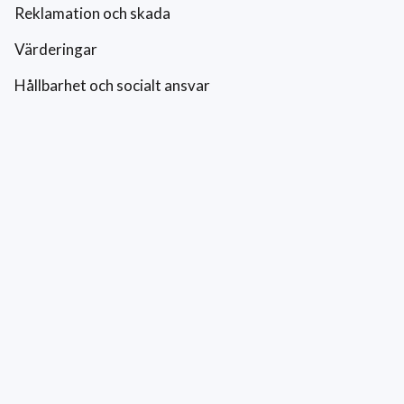
Reklamation och skada
Värderingar
Hållbarhet och socialt ansvar
Integritetspolicy
Cookies
Kontakt
0771-42 42 42
kundtjanst@eriksfonsterputs.se