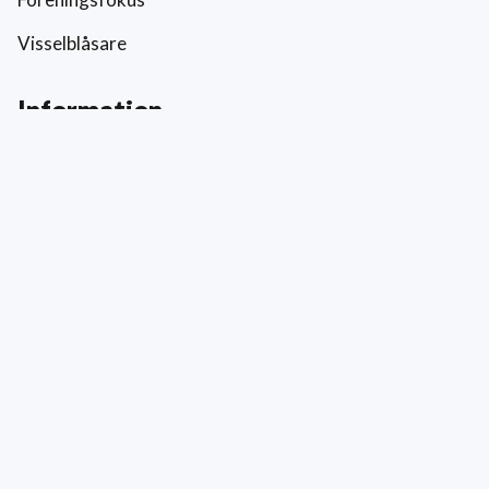
Visselblåsare
Information
Prislista
Allmänna villkor
Reklamation och skada
Värderingar
Hållbarhet och socialt ansvar
Integritetspolicy
Cookies
Kontakt