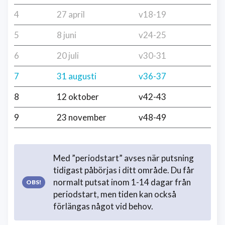
4
27 april
v18-19
5
8 juni
v24-25
6
20 juli
v30-31
7
31 augusti
v36-37
8
12 oktober
v42-43
9
23 november
v48-49
Med ”periodstart” avses när putsning
tidigast påbörjas i ditt område. Du får
normalt putsat inom 1-14 dagar från
periodstart, men tiden kan också
förlängas något vid behov.