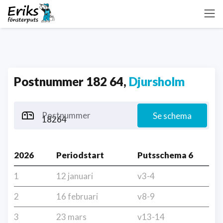
Postnummer 182 64,
Djursholm
Postnummer
Se schema
2026
Periodstart
Putsschema 6
1
12 januari
v3-4
2
16 februari
v8-9
3
23 mars
v13-14