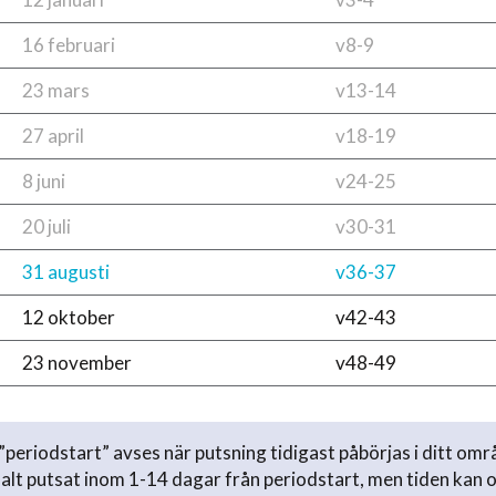
16 februari
v8-9
23 mars
v13-14
27 april
v18-19
8 juni
v24-25
20 juli
v30-31
31 augusti
v36-37
12 oktober
v42-43
23 november
v48-49
periodstart” avses när putsning tidigast påbörjas i ditt omr
lt putsat inom 1-14 dagar från periodstart, men tiden kan 