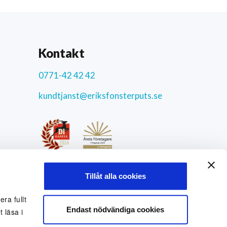
Kontakt
0771-42 42 42
kundtjanst@eriksfonsterputs.se
ar
4.3
/5
Tillåt alla cookies
9774 uppriktiga kundomdömen
Sociala medier
ra fullt
Endast nödvändiga cookies
 läsa i