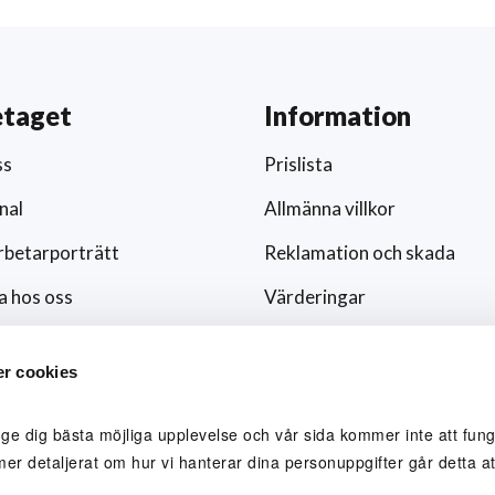
etaget
Information
ss
Prislista
nal
Allmänna villkor
betarporträtt
Reklamation och skada
a hos oss
Värderingar
ar och nyheter
Hållbarhet och socialt ansv
r cookies
/media
Integritetspolicy
ingsfokus
Cookies
 ge dig bästa möjliga upplevelse och vår sida kommer inte att funge
mer detaljerat om hur vi hanterar dina personuppgifter går detta att
lblåsare