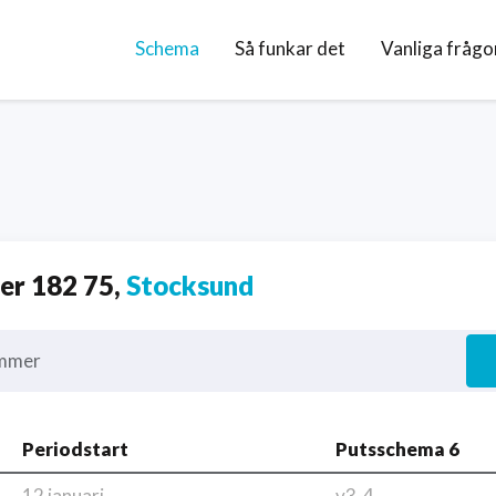
Schema
Så funkar det
Vanliga frågo
r 182 75,
Stocksund
mmer
Periodstart
Putsschema 6
12 januari
v3-4