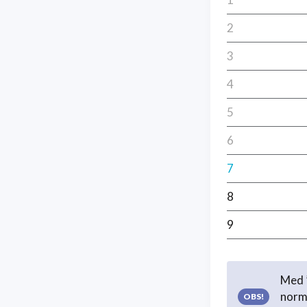
2
3
4
5
6
7
8
9
Med ”
norma