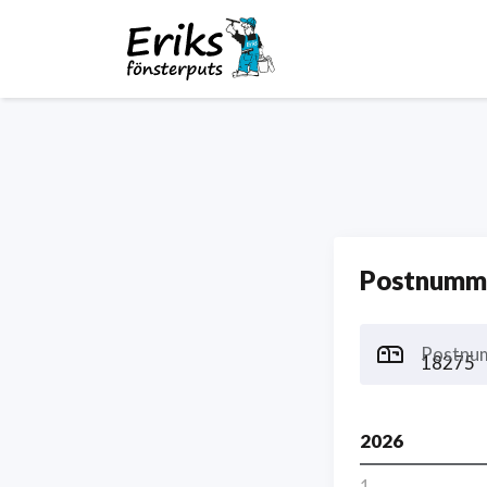
Postnumme
Postnu
2026
1