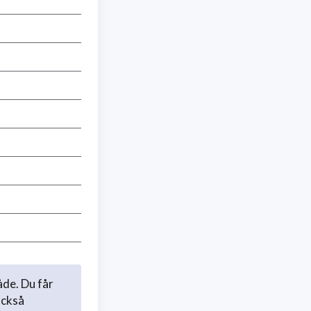
åde. Du får
också