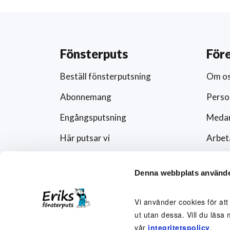
Fönsterputs
För
Beställ fönsterputsning
Om o
Abonnemang
Perso
Engångsputsning
Medar
Här putsar vi
Arbet
Schema
Artikl
Denna webbplats använde
Förändra abonnemanget
Press
Rutavdrag och fönsterputs
Fören
Vi använder cookies för att
ut utan dessa. Vill du läsa 
Visse
vår
integritetspolicy
.