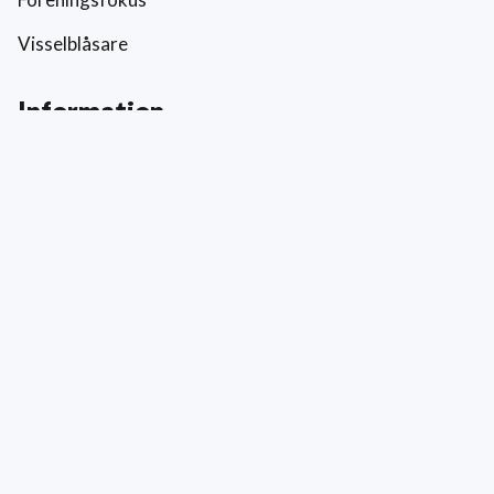
Visselblåsare
Information
Prislista
Allmänna villkor
Reklamation och skada
Värderingar
Hållbarhet och socialt ansvar
Integritetspolicy
Cookies
Kontakt