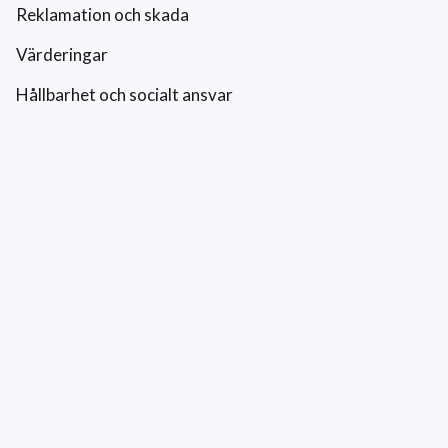
Reklamation och skada
Värderingar
Hållbarhet och socialt ansvar
Integritetspolicy
Cookies
Kontakt
0771-42 42 42
kundtjanst@eriksfonsterputs.se