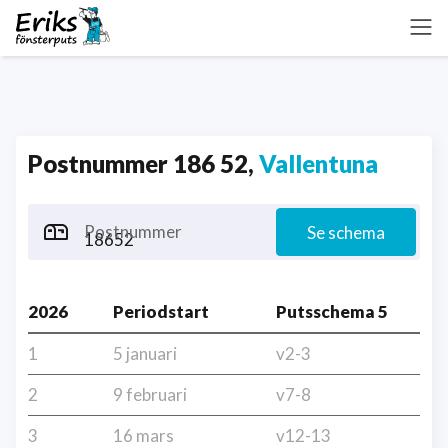
Postnummer 186 52,
Vallentuna
Postnummer
Se schema
2026
Periodstart
Putsschema 5
1
5 januari
v2-3
2
9 februari
v7-8
3
16 mars
v12-13