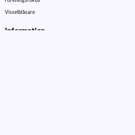
Visselblåsare
Information
Prislista
Allmänna villkor
Reklamation och skada
Värderingar
Hållbarhet och socialt ansvar
Integritetspolicy
Cookies
Kontakt