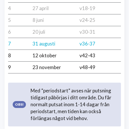
4
27 april
v18-19
5
8 juni
v24-25
6
20 juli
v30-31
7
31 augusti
v36-37
8
12 oktober
v42-43
9
23 november
v48-49
Med ”periodstart” avses när putsning
tidigast påbörjas i ditt område. Du får
normalt putsat inom 1-14 dagar från
periodstart, men tiden kan också
förlängas något vid behov.