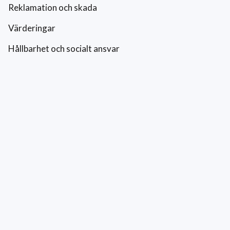
Reklamation och skada
Värderingar
Hållbarhet och socialt ansvar
Integritetspolicy
Cookies
Kontakt
0771-42 42 42
kundtjanst@eriksfonsterputs.se