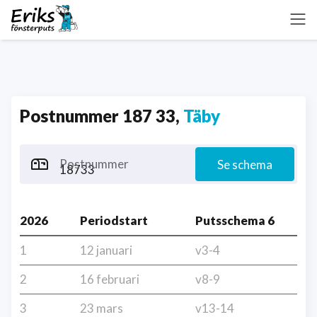
Postnummer 187 33,
Täby
Postnummer
Se schema
2026
Periodstart
Putsschema 6
1
12 januari
v3-4
2
16 februari
v8-9
3
23 mars
v13-14