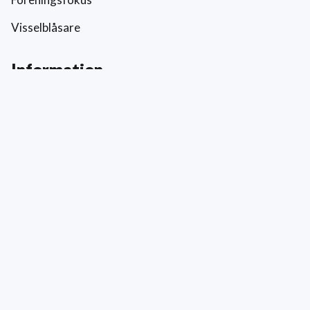
Visselblåsare
Information
Prislista
Allmänna villkor
Reklamation och skada
Värderingar
Hållbarhet och socialt ansvar
Integritetspolicy
Cookies
Kontakt