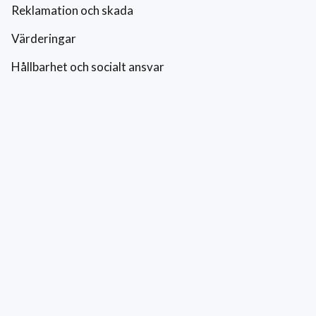
Reklamation och skada
Värderingar
Hållbarhet och socialt ansvar
Integritetspolicy
Cookies
Kontakt
0771-42 42 42
kundtjanst@eriksfonsterputs.se