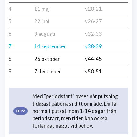
4
11 maj
v20-21
5
22 juni
v26-27
6
3 augusti
v32-33
7
14 september
v38-39
8
26 oktober
v44-45
9
7 december
v50-51
Med ”periodstart” avses när putsning
tidigast påbörjas i ditt område. Du får
normalt putsat inom 1-14 dagar från
periodstart, men tiden kan också
förlängas något vid behov.