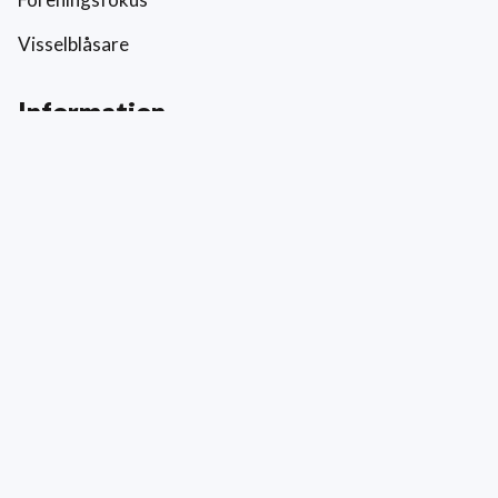
Visselblåsare
Information
Prislista
Allmänna villkor
Reklamation och skada
Värderingar
Hållbarhet och socialt ansvar
Integritetspolicy
Cookies
Kontakt