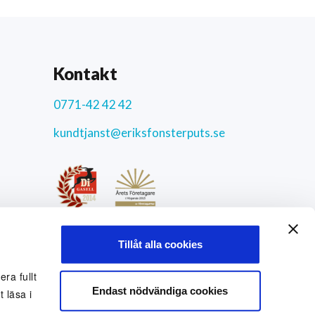
Kontakt
0771-42 42 42
kundtjanst@eriksfonsterputs.se
ar
4.3
/5
Tillåt alla cookies
9772 uppriktiga kundomdömen
Sociala medier
ra fullt
Endast nödvändiga cookies
 läsa i