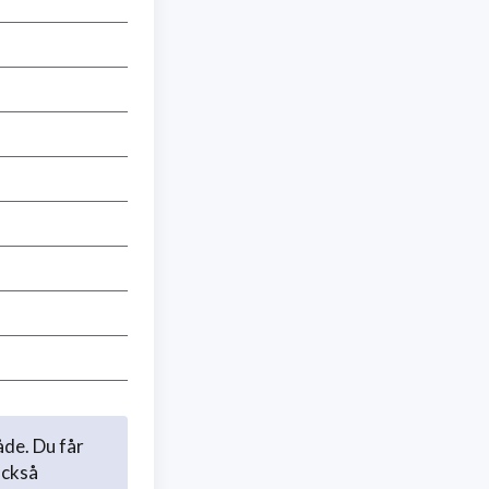
åde. Du får
också