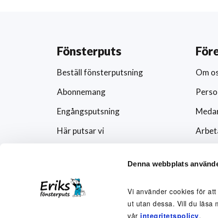
Fönsterputs
För
Beställ fönsterputsning
Om o
Abonnemang
Perso
Engångsputsning
Medar
Här putsar vi
Arbet
Schema
Artikl
Denna webbplats använde
Förändra abonnemanget
Press
Rutavdrag och fönsterputs
Fören
Vi använder cookies för att
ut utan dessa. Vill du läsa 
Visse
vår
integritetspolicy
.