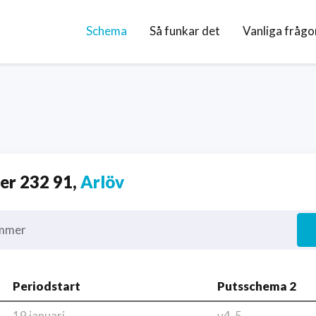
Schema
Så funkar det
Vanliga frågo
r 232 91,
Arlöv
mmer
Periodstart
Putsschema 2
19 januari
v4-5