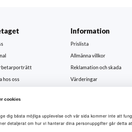
etaget
Information
ss
Prislista
nal
Allmänna villkor
betarporträtt
Reklamation och skada
a hos oss
Värderingar
ar och nyheter
Hållbarhet och socialt ansv
r cookies
/media
Integritetspolicy
ingsfokus
Cookies
 ge dig bästa möjliga upplevelse och vår sida kommer inte att funge
mer detaljerat om hur vi hanterar dina personuppgifter går detta att
lblåsare