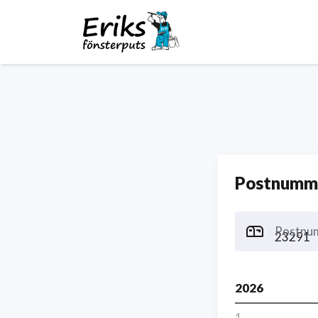
Postnumme
Postnu
2026
1