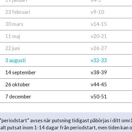
23 februari
v9-10
30 mars
v14-15
11 maj
v20-21
22 juni
v26-27
3 augusti
v32-33
14 september
v38-39
26 oktober
v44-45
7 december
v50-51
periodstart” avses när putsning tidigast påbörjas i ditt omr
lt putsat inom 1-14 dagar från periodstart, men tiden kan 