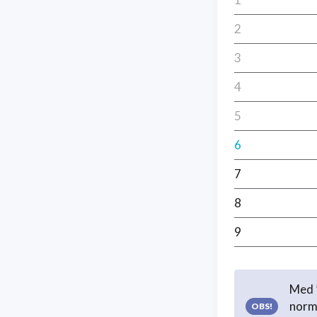
2
3
4
5
6
7
8
9
Med ”
norma