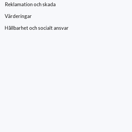
Reklamation och skada
Värderingar
Hållbarhet och socialt ansvar
Integritetspolicy
Cookies
Kontakt
0771-42 42 42
kundtjanst@eriksfonsterputs.se