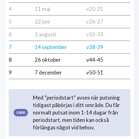
4
11 maj
v20-21
5
22 juni
v26-27
6
3 augusti
v32-33
7
14 september
v38-39
8
26 oktober
v44-45
9
7 december
v50-51
Med ”periodstart” avses när putsning
tidigast påbörjas i ditt område. Du får
normalt putsat inom 1-14 dagar från
periodstart, men tiden kan också
förlängas något vid behov.