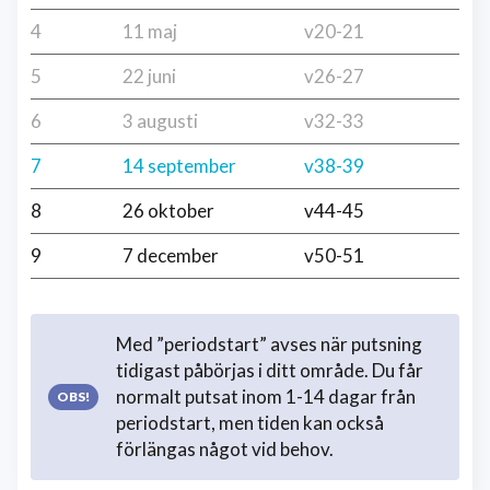
4
11 maj
v20-21
5
22 juni
v26-27
6
3 augusti
v32-33
7
14 september
v38-39
8
26 oktober
v44-45
9
7 december
v50-51
Med ”periodstart” avses när putsning
tidigast påbörjas i ditt område. Du får
normalt putsat inom 1-14 dagar från
periodstart, men tiden kan också
förlängas något vid behov.