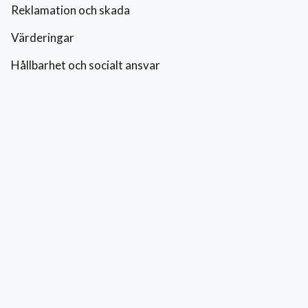
Reklamation och skada
Värderingar
Hållbarhet och socialt ansvar
Integritetspolicy
Cookies
Kontakt
0771-42 42 42
kundtjanst@eriksfonsterputs.se