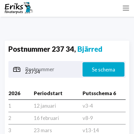
Postnummer 237 34,
Bjärred
Postnummer
Se schema
2026
Periodstart
Putsschema 6
1
12 januari
v3-4
2
16 februari
v8-9
3
23 mars
v13-14