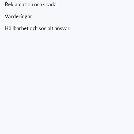
Reklamation och skada
Värderingar
Hållbarhet och socialt ansvar
Integritetspolicy
Cookies
Kontakt
0771-42 42 42
kundtjanst@eriksfonsterputs.se