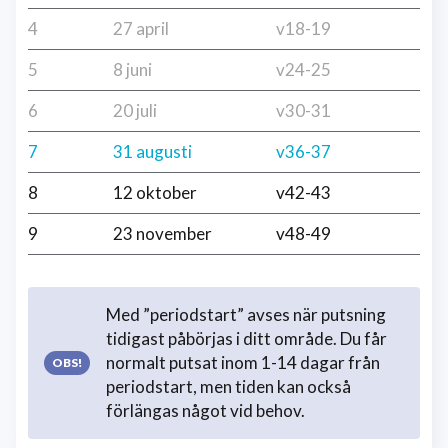
4
27 april
v18-19
5
8 juni
v24-25
6
20 juli
v30-31
7
31 augusti
v36-37
8
12 oktober
v42-43
9
23 november
v48-49
Med ”periodstart” avses när putsning
tidigast påbörjas i ditt område. Du får
normalt putsat inom 1-14 dagar från
periodstart, men tiden kan också
förlängas något vid behov.