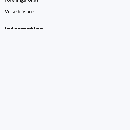
Visselblåsare
Information
Prislista
Allmänna villkor
Reklamation och skada
Värderingar
Hållbarhet och socialt ansvar
Integritetspolicy
Cookies
Kontakt