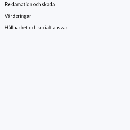
Reklamation och skada
Värderingar
Hållbarhet och socialt ansvar
Integritetspolicy
Cookies
Kontakt
0771-42 42 42
kundtjanst@eriksfonsterputs.se