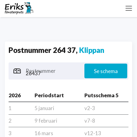
Postnummer 264 37,
Klippan
Postnummer
Se schema
2026
Periodstart
Putsschema 5
1
5 januari
v2-3
2
9 februari
v7-8
3
16 mars
v12-13