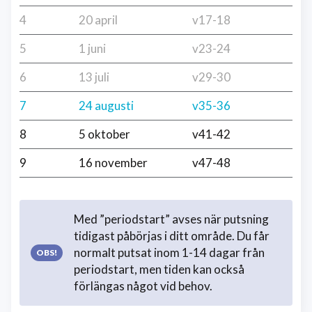
4
20 april
v17-18
5
1 juni
v23-24
6
13 juli
v29-30
7
24 augusti
v35-36
8
5 oktober
v41-42
9
16 november
v47-48
Med ”periodstart” avses när putsning
tidigast påbörjas i ditt område. Du får
normalt putsat inom 1-14 dagar från
periodstart, men tiden kan också
förlängas något vid behov.