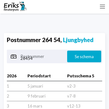
Postnummer 264 54,
Ljungbyhed
Postnummer
Se schema
2026
Periodstart
Putsschema 5
1
5 januari
v2-3
2
9 februari
v7-8
3
16 mars
v12-13