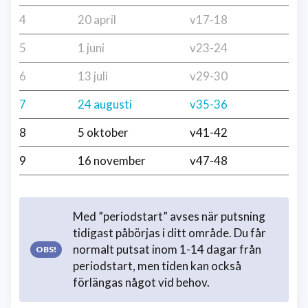
4
20 april
v17-18
5
1 juni
v23-24
6
13 juli
v29-30
7
24 augusti
v35-36
8
5 oktober
v41-42
9
16 november
v47-48
Med ”periodstart” avses när putsning
tidigast påbörjas i ditt område. Du får
normalt putsat inom 1-14 dagar från
periodstart, men tiden kan också
förlängas något vid behov.