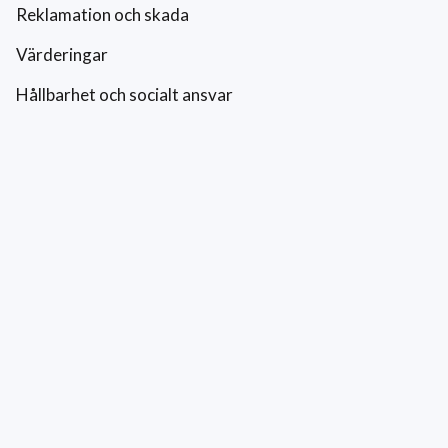
Reklamation och skada
Värderingar
Hållbarhet och socialt ansvar
Integritetspolicy
Cookies
Kontakt
0771-42 42 42
kundtjanst@eriksfonsterputs.se