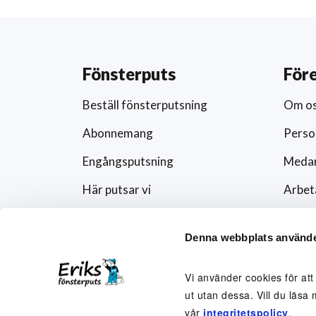
Fönsterputs
För
Beställ fönsterputsning
Om o
Abonnemang
Perso
Engångsputsning
Medar
Här putsar vi
Arbet
Schema
Artikl
Denna webbplats använde
Förändra abonnemanget
Press
Rutavdrag och fönsterputs
Fören
Vi använder cookies för att
ut utan dessa. Vill du läsa 
Visse
vår
integritetspolicy
.