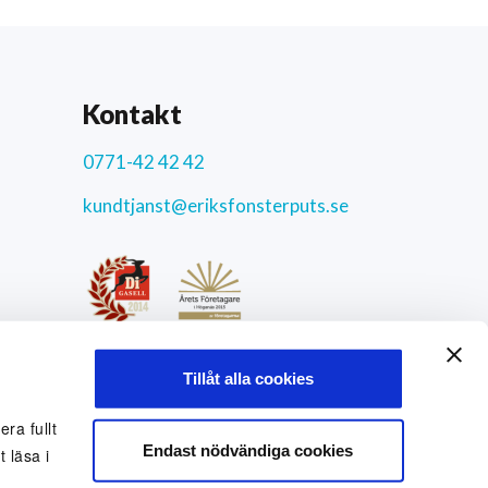
Kontakt
0771-42 42 42
kundtjanst@eriksfonsterputs.se
ar
4.3
/5
Tillåt alla cookies
9772 uppriktiga kundomdömen
Sociala medier
ra fullt
Endast nödvändiga cookies
 läsa i