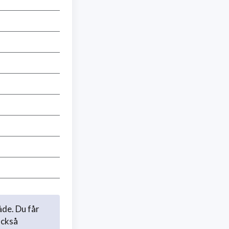
åde. Du får
också