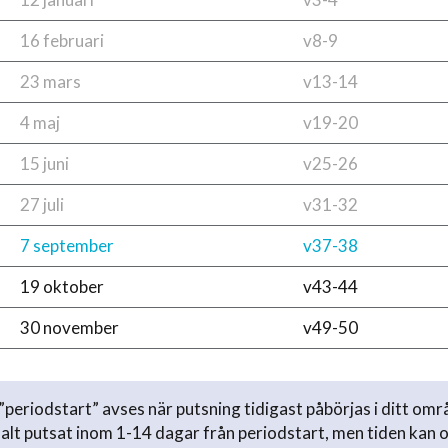
16 februari
v8-9
23 mars
v13-14
4 maj
v19-20
15 juni
v25-26
27 juli
v31-32
7 september
v37-38
19 oktober
v43-44
30 november
v49-50
periodstart” avses när putsning tidigast påbörjas i ditt omr
lt putsat inom 1-14 dagar från periodstart, men tiden kan 