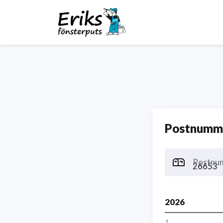
Postnumme
Postnu
2026
1