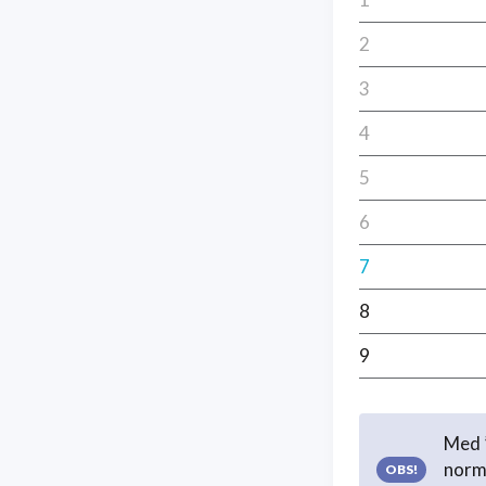
2
3
4
5
6
7
8
9
Med ”
norma