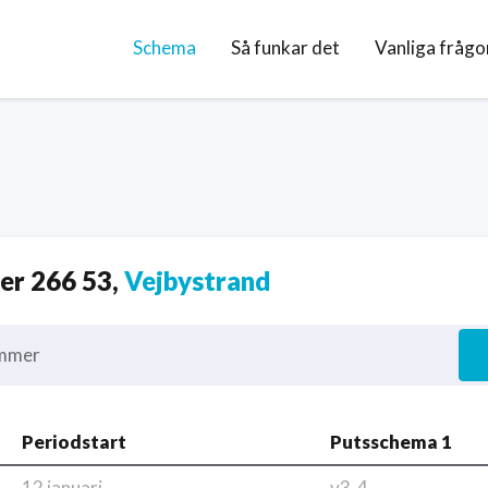
Schema
Så funkar det
Vanliga frågo
r 266 53,
Vejbystrand
mmer
Periodstart
Putsschema 1
12 januari
v3-4