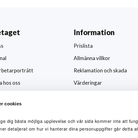
etaget
Information
ss
Prislista
nal
Allmänna villkor
betarporträtt
Reklamation och skada
a hos oss
Värderingar
ar och nyheter
Hållbarhet och socialt ansv
r cookies
/media
Integritetspolicy
ingsfokus
Cookies
 ge dig bästa möjliga upplevelse och vår sida kommer inte att funge
mer detaljerat om hur vi hanterar dina personuppgifter går detta att
lblåsare