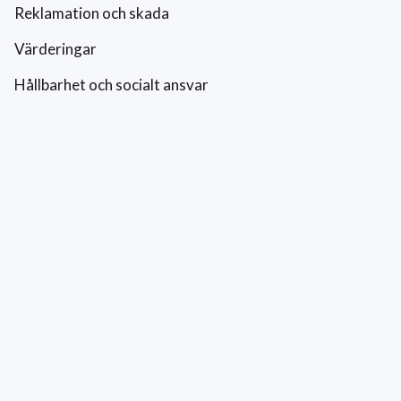
Reklamation och skada
Värderingar
Hållbarhet och socialt ansvar
Integritetspolicy
Cookies
Kontakt
0771-42 42 42
kundtjanst@eriksfonsterputs.se