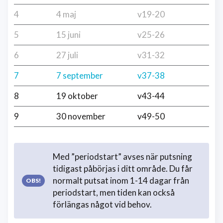
4
4 maj
v19-20
5
15 juni
v25-26
6
27 juli
v31-32
7
7 september
v37-38
8
19 oktober
v43-44
9
30 november
v49-50
Med ”periodstart” avses när putsning
tidigast påbörjas i ditt område. Du får
normalt putsat inom 1-14 dagar från
periodstart, men tiden kan också
förlängas något vid behov.