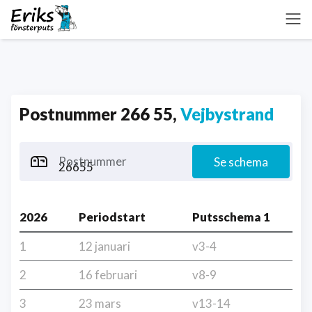
Postnummer 266 55,
Vejbystrand
Postnummer
Se schema
2026
Periodstart
Putsschema 1
1
12 januari
v3-4
2
16 februari
v8-9
3
23 mars
v13-14