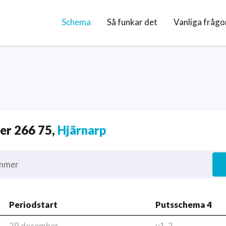
Schema
Så funkar det
Vanliga frågo
r 266 75,
Hjärnarp
mmer
Periodstart
Putsschema 4
29 december
v1-2