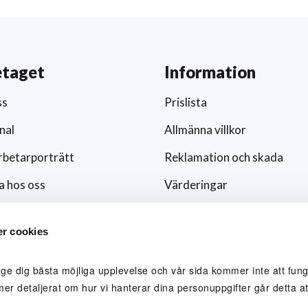
etaget
Information
ss
Prislista
nal
Allmänna villkor
betarporträtt
Reklamation och skada
a hos oss
Värderingar
ar och nyheter
Hållbarhet och socialt ansv
r cookies
/media
Integritetspolicy
ingsfokus
Cookies
 ge dig bästa möjliga upplevelse och vår sida kommer inte att funge
mer detaljerat om hur vi hanterar dina personuppgifter går detta att
lblåsare