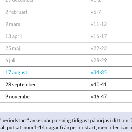
2 februari
v6-7
9 mars
v11-12
13 april
v16-17
25 maj
v22-23
6 juli
v28-29
17 augusti
v34-35
28 september
v40-41
9 november
v46-47
periodstart” avses när putsning tidigast påbörjas i ditt omr
lt putsat inom 1-14 dagar från periodstart, men tiden kan 