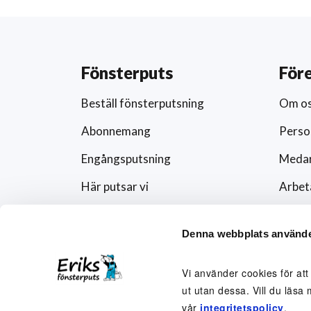
Fönsterputs
För
Beställ fönsterputsning
Om o
Abonnemang
Perso
Engångsputsning
Medar
Här putsar vi
Arbet
Schema
Artikl
Denna webbplats använde
Förändra abonnemanget
Press
Rutavdrag och fönsterputs
Fören
Vi använder cookies för att
ut utan dessa. Vill du läsa 
Visse
vår
integritetspolicy
.