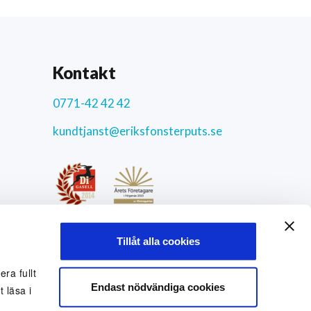
Kontakt
0771-42 42 42
kundtjanst@eriksfonsterputs.se
ar
4.3
/5
Tillåt alla cookies
9772 uppriktiga kundomdömen
Sociala medier
ra fullt
Endast nödvändiga cookies
 läsa i