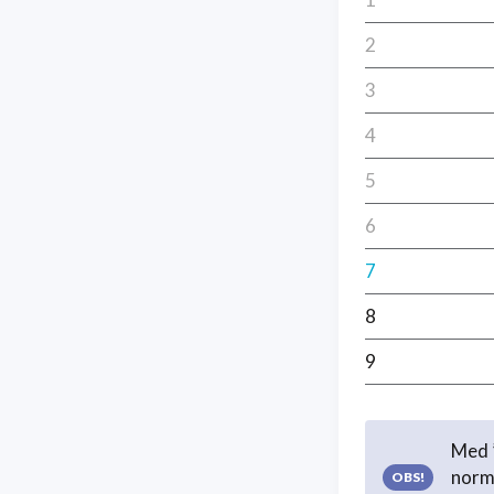
2
3
4
5
6
7
8
9
Med ”
norma