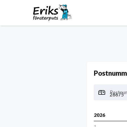
Postnumme
Postnu
2026
1