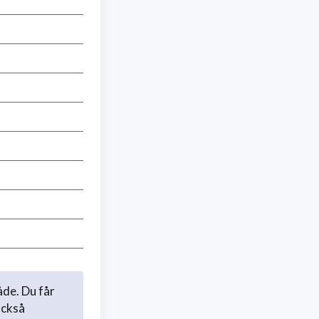
åde. Du får
också