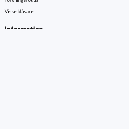
Visselblåsare
Information
Prislista
Allmänna villkor
Reklamation och skada
Värderingar
Hållbarhet och socialt ansvar
Integritetspolicy
Cookies
Kontakt