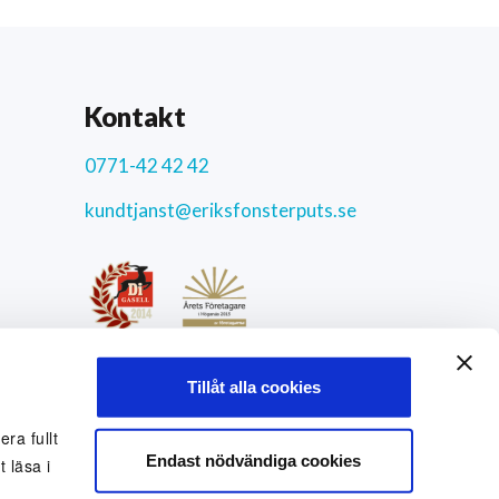
Kontakt
0771-42 42 42
kundtjanst@eriksfonsterputs.se
ar
4.3
/5
Tillåt alla cookies
9771 uppriktiga kundomdömen
Sociala medier
ra fullt
Endast nödvändiga cookies
 läsa i