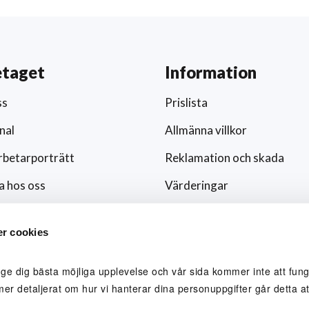
etaget
Information
ss
Prislista
nal
Allmänna villkor
betarporträtt
Reklamation och skada
a hos oss
Värderingar
ar och nyheter
Hållbarhet och socialt ansv
r cookies
/media
Integritetspolicy
ingsfokus
Cookies
 ge dig bästa möjliga upplevelse och vår sida kommer inte att funge
mer detaljerat om hur vi hanterar dina personuppgifter går detta att
lblåsare