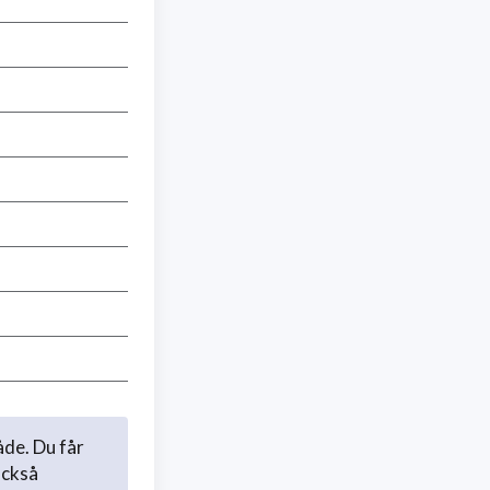
åde. Du får
också