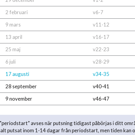
2 februari
v6-7
9 mars
v11-12
13 april
v16-17
25 maj
v22-23
6 juli
v28-29
17 augusti
v34-35
28 september
v40-41
9 november
v46-47
periodstart” avses när putsning tidigast påbörjas i ditt omr
lt putsat inom 1-14 dagar från periodstart, men tiden kan 