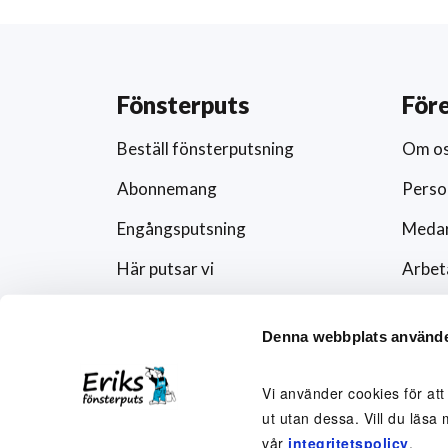
Fönsterputs
För
Beställ fönsterputsning
Om o
Abonnemang
Perso
Engångsputsning
Medar
Här putsar vi
Arbet
Schema
Artikl
Denna webbplats använde
Förändra abonnemanget
Press
Rutavdrag och fönsterputs
Fören
Vi använder cookies för att
ut utan dessa. Vill du läsa 
Visse
vår
integritetspolicy
.