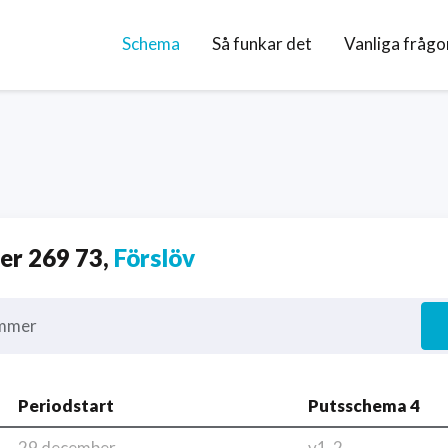
Schema
Så funkar det
Vanliga frågo
r 269 73,
Förslöv
mmer
Periodstart
Putsschema 4
29 december
v1-2