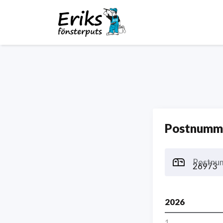
Postnumme
Postnu
2026
1