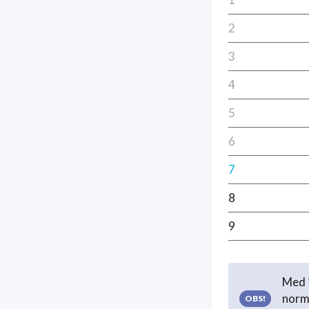
2
3
4
5
6
7
8
9
Med ”
norma