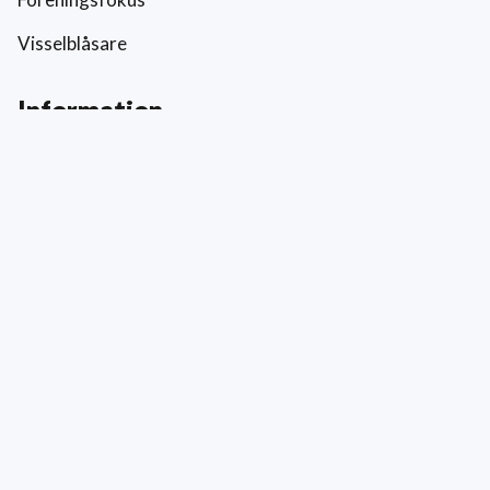
Visselblåsare
Information
Prislista
Allmänna villkor
Reklamation och skada
Värderingar
Hållbarhet och socialt ansvar
Integritetspolicy
Cookies
Kontakt