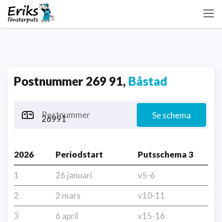
Postnummer 269 91,
Båstad
Postnummer
Se schema
2026
Periodstart
Putsschema 3
1
26 januari
v5-6
2
2 mars
v10-11
3
6 april
v15-16