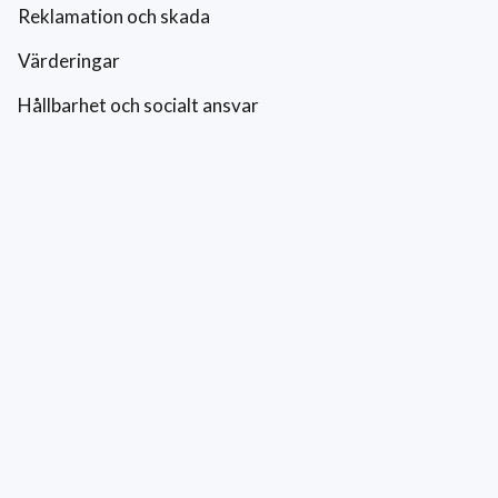
Reklamation och skada
Värderingar
Hållbarhet och socialt ansvar
Integritetspolicy
Cookies
Kontakt
0771-42 42 42
kundtjanst@eriksfonsterputs.se