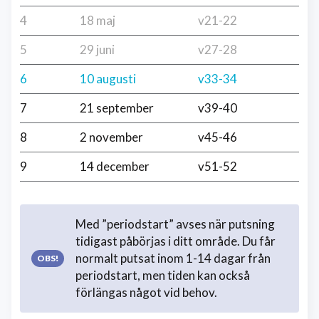
4
18 maj
v21-22
5
29 juni
v27-28
6
10 augusti
v33-34
7
21 september
v39-40
8
2 november
v45-46
9
14 december
v51-52
Med ”periodstart” avses när putsning
tidigast påbörjas i ditt område. Du får
normalt putsat inom 1-14 dagar från
periodstart, men tiden kan också
förlängas något vid behov.