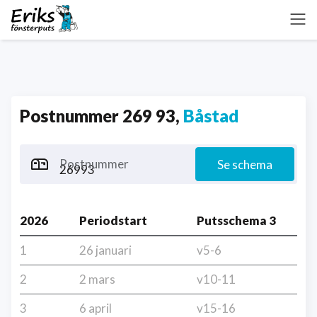
Postnummer 269 93,
Båstad
Postnummer
Se schema
2026
Periodstart
Putsschema 3
1
26 januari
v5-6
2
2 mars
v10-11
3
6 april
v15-16