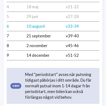
4
18 maj
v21-22
5
29 juni
v27-28
6
10 augusti
v33-34
7
21 september
v39-40
8
2 november
v45-46
9
14 december
v51-52
Med ”periodstart” avses när putsning
tidigast påbörjas i ditt område. Du får
normalt putsat inom 1-14 dagar från
periodstart, men tiden kan också
förlängas något vid behov.