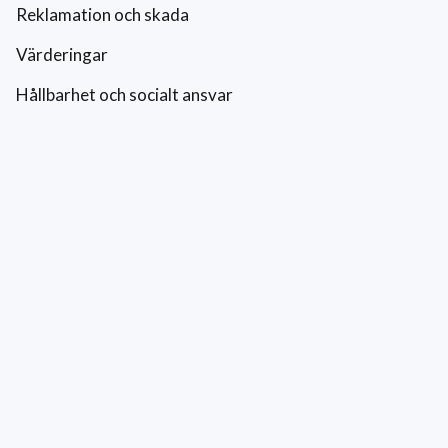
Reklamation och skada
Värderingar
Hållbarhet och socialt ansvar
Integritetspolicy
Cookies
Kontakt
0771-42 42 42
kundtjanst@eriksfonsterputs.se