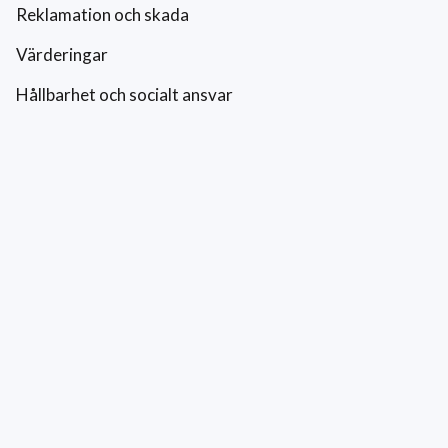
Reklamation och skada
Värderingar
Hållbarhet och socialt ansvar
Integritetspolicy
Cookies
Kontakt
0771-42 42 42
kundtjanst@eriksfonsterputs.se