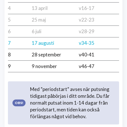
4
13 april
v16-17
5
25 maj
v22-23
6
6 juli
v28-29
7
17 augusti
v34-35
8
28 september
v40-41
9
9 november
v46-47
Med ”periodstart” avses när putsning
tidigast påbörjas i ditt område. Du får
normalt putsat inom 1-14 dagar från
periodstart, men tiden kan också
förlängas något vid behov.