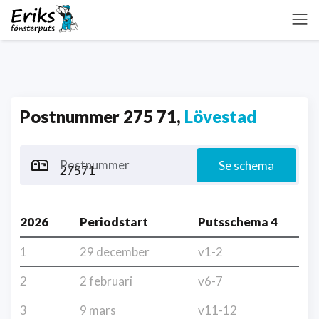
Postnummer 275 71,
Lövestad
Postnummer
Se schema
2026
Periodstart
Putsschema 4
1
29 december
v1-2
2
2 februari
v6-7
3
9 mars
v11-12