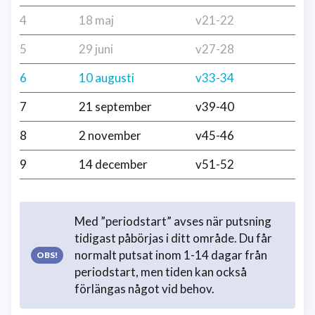
4
18 maj
v21-22
5
29 juni
v27-28
6
10 augusti
v33-34
7
21 september
v39-40
8
2 november
v45-46
9
14 december
v51-52
Med ”periodstart” avses när putsning
tidigast påbörjas i ditt område. Du får
normalt putsat inom 1-14 dagar från
periodstart, men tiden kan också
förlängas något vid behov.