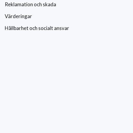
Reklamation och skada
Värderingar
Hållbarhet och socialt ansvar
Integritetspolicy
Cookies
Kontakt
0771-42 42 42
kundtjanst@eriksfonsterputs.se