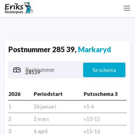
Postnummer 285 39,
Markaryd
Postnummer
Se schema
2026
Periodstart
Putsschema 3
1
26 januari
v5-6
2
2 mars
v10-11
3
6 april
v15-16