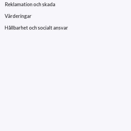
Reklamation och skada
Värderingar
Hållbarhet och socialt ansvar
Integritetspolicy
Cookies
Kontakt
0771-42 42 42
kundtjanst@eriksfonsterputs.se