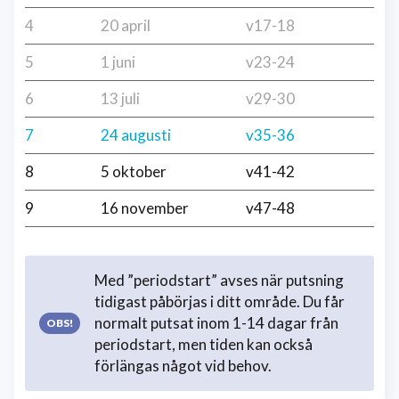
4
20 april
v17-18
5
1 juni
v23-24
6
13 juli
v29-30
7
24 augusti
v35-36
8
5 oktober
v41-42
9
16 november
v47-48
Med ”periodstart” avses när putsning
tidigast påbörjas i ditt område. Du får
normalt putsat inom 1-14 dagar från
periodstart, men tiden kan också
förlängas något vid behov.