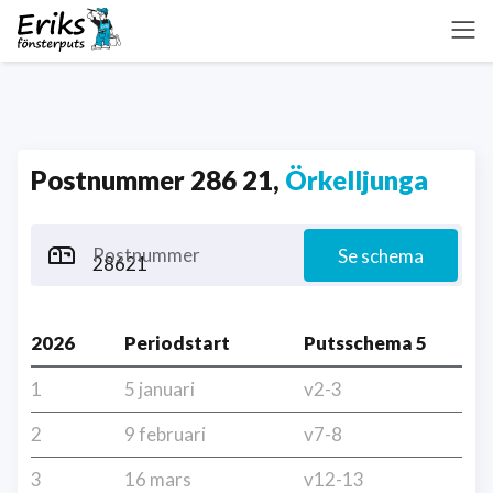
Postnummer 286 21,
Örkelljunga
Postnummer
Se schema
2026
Periodstart
Putsschema 5
1
5 januari
v2-3
2
9 februari
v7-8
3
16 mars
v12-13