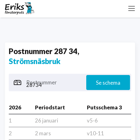
Postnummer 287 34,
Strömsnäsbruk
Postnummer
Se schema
2026
Periodstart
Putsschema 3
1
26 januari
v5-6
2
2 mars
v10-11