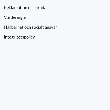
Reklamation och skada
Värderingar
Hållbarhet och socialt ansvar
Integritetspolicy
Cookies
Kontakt
0771-42 42 42
kundtjanst@eriksfonsterputs.se