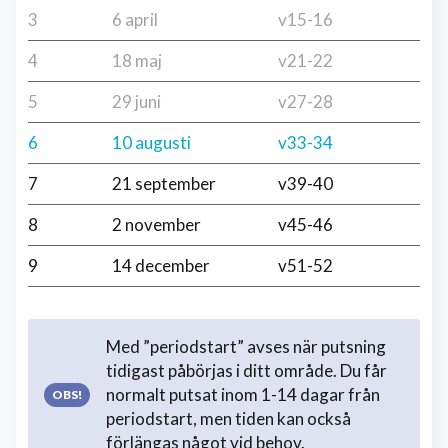
3
6 april
v15-16
4
18 maj
v21-22
5
29 juni
v27-28
6
10 augusti
v33-34
7
21 september
v39-40
8
2 november
v45-46
9
14 december
v51-52
Med ”periodstart” avses när putsning
tidigast påbörjas i ditt område. Du får
normalt putsat inom 1-14 dagar från
periodstart, men tiden kan också
förlängas något vid behov.