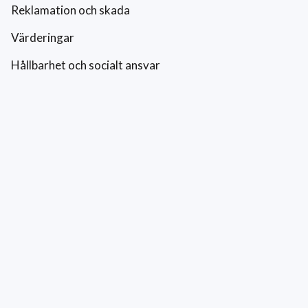
Reklamation och skada
Värderingar
Hållbarhet och socialt ansvar
Integritetspolicy
Cookies
Kontakt
0771-42 42 42
kundtjanst@eriksfonsterputs.se