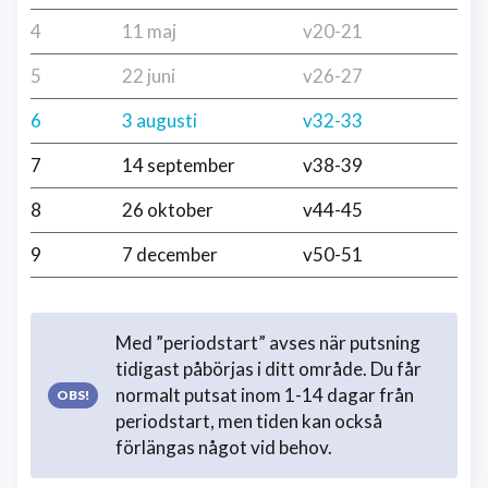
4
11 maj
v20-21
5
22 juni
v26-27
6
3 augusti
v32-33
7
14 september
v38-39
8
26 oktober
v44-45
9
7 december
v50-51
Med ”periodstart” avses när putsning
tidigast påbörjas i ditt område. Du får
normalt putsat inom 1-14 dagar från
periodstart, men tiden kan också
förlängas något vid behov.