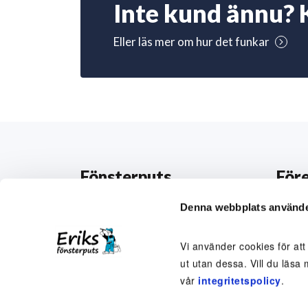
Inte kund ännu? 
Eller läs mer om hur det funkar
Fönsterputs
För
Beställ fönsterputsning
Om o
Denna webbplats använde
Abonnemang
Perso
Vi använder cookies för att
Engångsputsning
Medar
ut utan dessa. Vill du läsa 
vår
integritetspolicy
.
Här putsar vi
Arbet