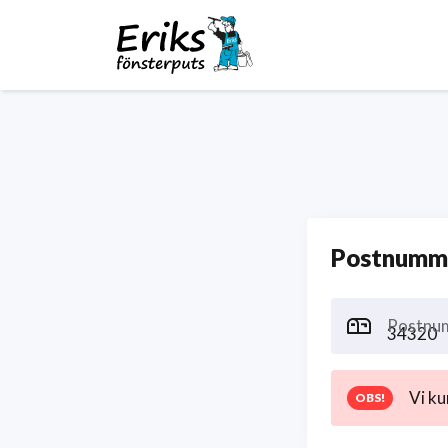
Postnumme
Postnu
Vi ku