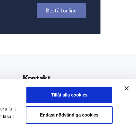
Beställ online
Kontakt
0771-42 42 42
Tillåt alla cookies
kundtjanst@eriksfonsterputs.se
ra fullt
Endast nödvändiga cookies
 läsa i