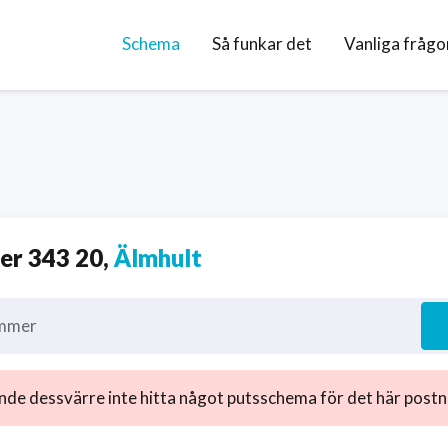
Schema
Så funkar det
Vanliga frågo
r 343 20,
Älmhult
mmer
nde dessvärre inte hitta något putsschema för det här post