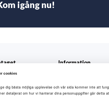
Kom igång nu!
etaget
Information
ss
Prislista
r cookies
nal
Allmänna villkor
 ge dig bästa möjliga upplevelse och vår sida kommer inte att funge
betarporträtt
Reklamation och skada
mer detaljerat om hur vi hanterar dina personuppgifter går detta att
a hos oss
Värderingar