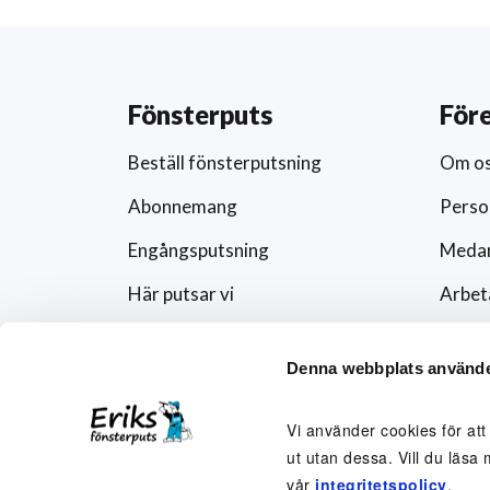
Fönsterputs
För
Beställ fönsterputsning
Om o
Abonnemang
Perso
Engångsputsning
Medar
Här putsar vi
Arbet
Schema
Artikl
Denna webbplats använde
Förändra abonnemanget
Press
Rutavdrag och fönsterputs
Fören
Vi använder cookies för att
ut utan dessa. Vill du läsa 
Visse
vår
integritetspolicy
.