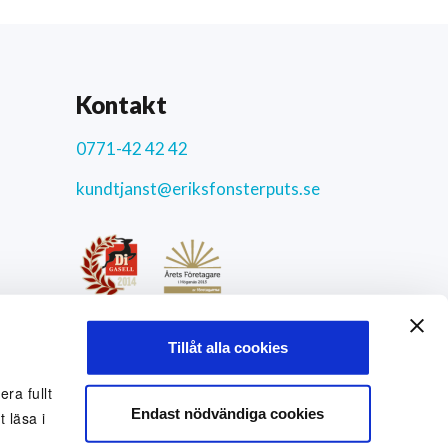
Kontakt
0771-42 42 42
kundtjanst@eriksfonsterputs.se
ar
4.3
/5
Tillåt alla cookies
9771 uppriktiga kundomdömen
Sociala medier
ra fullt
Endast nödvändiga cookies
 läsa i