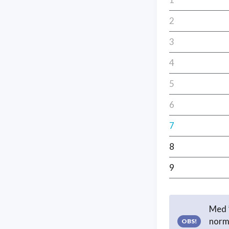
2
3
4
5
6
7
8
9
Med ”
norma