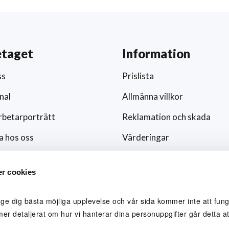
etaget
Information
ss
Prislista
nal
Allmänna villkor
betarporträtt
Reklamation och skada
a hos oss
Värderingar
ar och nyheter
Hållbarhet och socialt ansv
r cookies
/media
Integritetspolicy
ingsfokus
Cookies
 ge dig bästa möjliga upplevelse och vår sida kommer inte att funge
mer detaljerat om hur vi hanterar dina personuppgifter går detta att
lblåsare