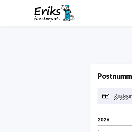
Postnumme
Postnu
2026
1