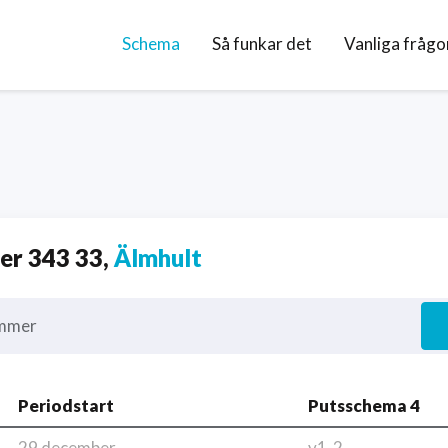
Schema
Så funkar det
Vanliga frågo
r 343 33,
Älmhult
mmer
Periodstart
Putsschema 4
29 december
v1-2