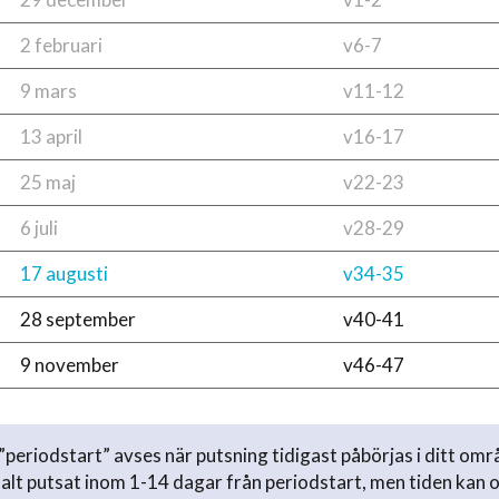
2 februari
v6-7
9 mars
v11-12
13 april
v16-17
25 maj
v22-23
6 juli
v28-29
17 augusti
v34-35
28 september
v40-41
9 november
v46-47
periodstart” avses när putsning tidigast påbörjas i ditt omr
lt putsat inom 1-14 dagar från periodstart, men tiden kan 