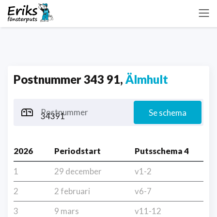
Postnummer 343 91,
Älmhult
Postnummer
Se schema
2026
Periodstart
Putsschema 4
1
29 december
v1-2
2
2 februari
v6-7
3
9 mars
v11-12