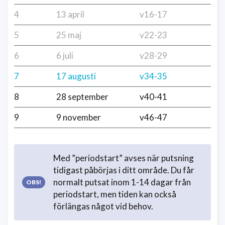
4
13 april
v16-17
5
25 maj
v22-23
6
6 juli
v28-29
7
17 augusti
v34-35
8
28 september
v40-41
9
9 november
v46-47
Med ”periodstart” avses när putsning
tidigast påbörjas i ditt område. Du får
normalt putsat inom 1-14 dagar från
periodstart, men tiden kan också
förlängas något vid behov.