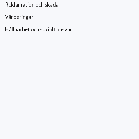
Reklamation och skada
Värderingar
Hållbarhet och socialt ansvar
Integritetspolicy
Cookies
Kontakt
0771-42 42 42
kundtjanst@eriksfonsterputs.se