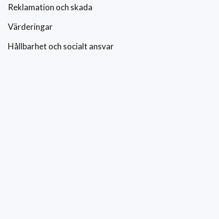
Reklamation och skada
Värderingar
Hållbarhet och socialt ansvar
Integritetspolicy
Cookies
Kontakt
0771-42 42 42
kundtjanst@eriksfonsterputs.se