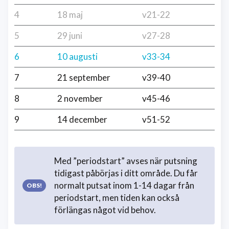
4
18 maj
v21-22
5
29 juni
v27-28
6
10 augusti
v33-34
7
21 september
v39-40
8
2 november
v45-46
9
14 december
v51-52
Med ”periodstart” avses när putsning
tidigast påbörjas i ditt område. Du får
normalt putsat inom 1-14 dagar från
periodstart, men tiden kan också
förlängas något vid behov.