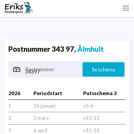
Postnummer 343 97,
Älmhult
Postnummer
Se schema
2026
Periodstart
Putsschema 3
1
26 januari
v5-6
2
2 mars
v10-11
3
6 april
v15-16