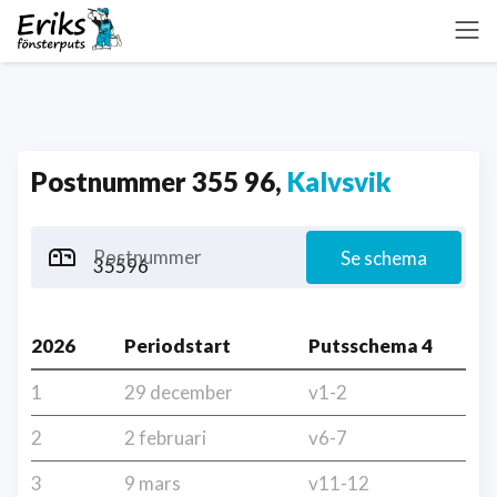
Postnummer 355 96,
Kalvsvik
Postnummer
Se schema
2026
Periodstart
Putsschema 4
1
29 december
v1-2
2
2 februari
v6-7
3
9 mars
v11-12