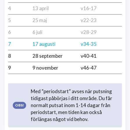
4
13 april
v16-17
5
25 maj
v22-23
6
6 juli
v28-29
7
17 augusti
v34-35
8
28 september
v40-41
9
9 november
v46-47
Med ”periodstart” avses när putsning
tidigast påbörjas i ditt område. Du får
normalt putsat inom 1-14 dagar från
periodstart, men tiden kan också
förlängas något vid behov.