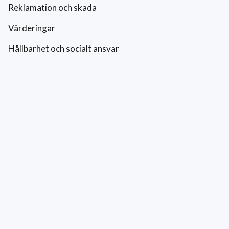
Reklamation och skada
Värderingar
Hållbarhet och socialt ansvar
Integritetspolicy
Cookies
Kontakt
0771-42 42 42
kundtjanst@eriksfonsterputs.se