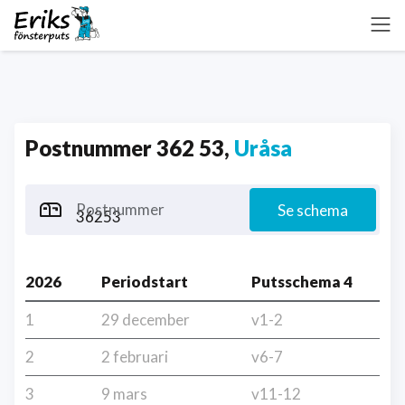
Postnummer 362 53,
Uråsa
Postnummer
Se schema
2026
Periodstart
Putsschema 4
1
29 december
v1-2
2
2 februari
v6-7
3
9 mars
v11-12