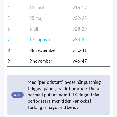
4
13 april
v16-17
5
25 maj
v22-23
6
6 juli
v28-29
7
17 augusti
v34-35
8
28 september
v40-41
9
9 november
v46-47
Med ”periodstart” avses när putsning
tidigast påbörjas i ditt område. Du får
normalt putsat inom 1-14 dagar från
periodstart, men tiden kan också
förlängas något vid behov.