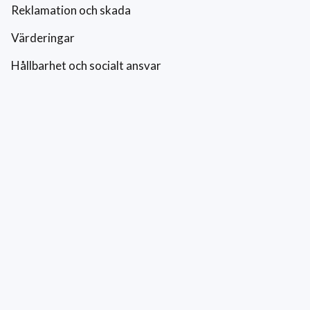
Reklamation och skada
Värderingar
Hållbarhet och socialt ansvar
Integritetspolicy
Cookies
Kontakt
0771-42 42 42
kundtjanst@eriksfonsterputs.se