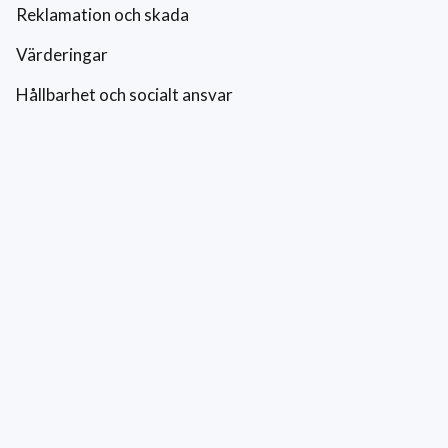
Reklamation och skada
Värderingar
Hållbarhet och socialt ansvar
Integritetspolicy
Cookies
Kontakt
0771-42 42 42
kundtjanst@eriksfonsterputs.se