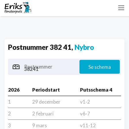
Postnummer 382 41,
Nybro
Postnummer
Se schema
2026
Periodstart
Putsschema 4
1
29 december
v1-2
2
2 februari
v6-7
3
9 mars
v11-12