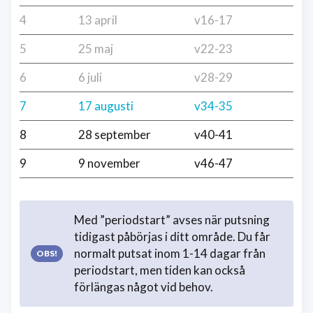
4
13 april
v16-17
5
25 maj
v22-23
6
6 juli
v28-29
7
17 augusti
v34-35
8
28 september
v40-41
9
9 november
v46-47
Med ”periodstart” avses när putsning
tidigast påbörjas i ditt område. Du får
normalt putsat inom 1-14 dagar från
periodstart, men tiden kan också
förlängas något vid behov.