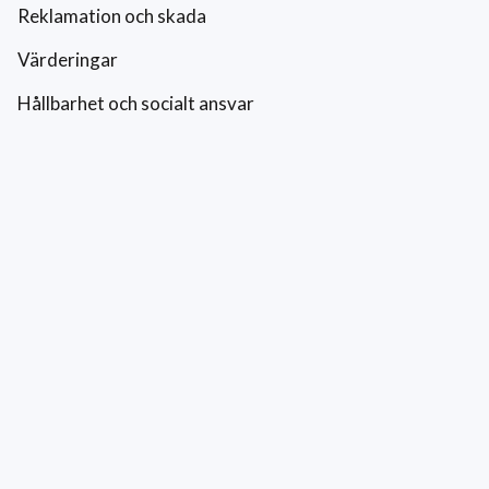
Reklamation och skada
Värderingar
Hållbarhet och socialt ansvar
Integritetspolicy
Cookies
Kontakt
0771-42 42 42
kundtjanst@eriksfonsterputs.se