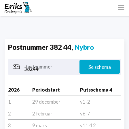
Postnummer 382 44,
Nybro
Postnummer
Se schema
2026
Periodstart
Putsschema 4
1
29 december
v1-2
2
2 februari
v6-7
3
9 mars
v11-12