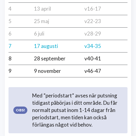
4
13 april
v16-17
5
25 maj
v22-23
6
6 juli
v28-29
7
17 augusti
v34-35
8
28 september
v40-41
9
9 november
v46-47
Med ”periodstart” avses när putsning
tidigast påbörjas i ditt område. Du får
normalt putsat inom 1-14 dagar från
periodstart, men tiden kan också
förlängas något vid behov.