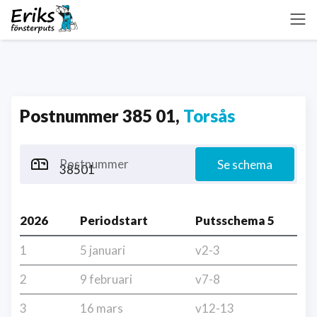
Postnummer 385 01,
Torsås
Postnummer
Se schema
2026
Periodstart
Putsschema 5
1
5 januari
v2-3
2
9 februari
v7-8
3
16 mars
v12-13