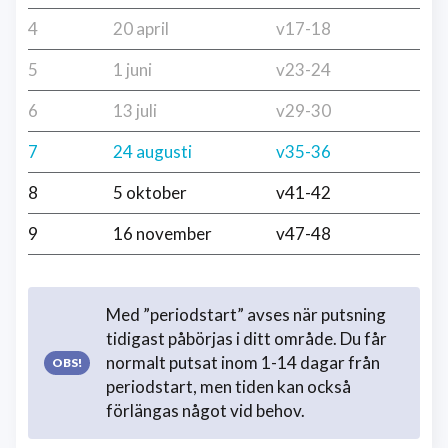
4
20 april
v17-18
5
1 juni
v23-24
6
13 juli
v29-30
7
24 augusti
v35-36
8
5 oktober
v41-42
9
16 november
v47-48
Med ”periodstart” avses när putsning
tidigast påbörjas i ditt område. Du får
normalt putsat inom 1-14 dagar från
periodstart, men tiden kan också
förlängas något vid behov.