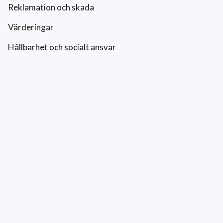
Reklamation och skada
Värderingar
Hållbarhet och socialt ansvar
Integritetspolicy
Cookies
Kontakt
0771-42 42 42
kundtjanst@eriksfonsterputs.se