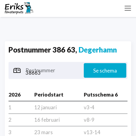
Postnummer 386 63,
Degerhamn
Postnummer
Se schema
2026
Periodstart
Putsschema 6
1
12 januari
v3-4
2
16 februari
v8-9
3
23 mars
v13-14