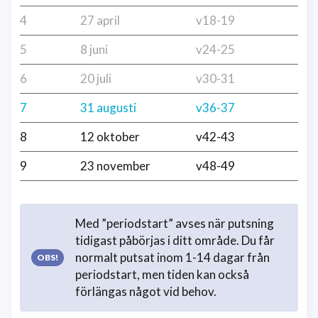
4
27 april
v18-19
5
8 juni
v24-25
6
20 juli
v30-31
7
31 augusti
v36-37
8
12 oktober
v42-43
9
23 november
v48-49
Med ”periodstart” avses när putsning
tidigast påbörjas i ditt område. Du får
normalt putsat inom 1-14 dagar från
periodstart, men tiden kan också
förlängas något vid behov.