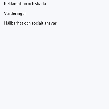
Reklamation och skada
Värderingar
Hållbarhet och socialt ansvar
Integritetspolicy
Cookies
Kontakt
0771-42 42 42
kundtjanst@eriksfonsterputs.se