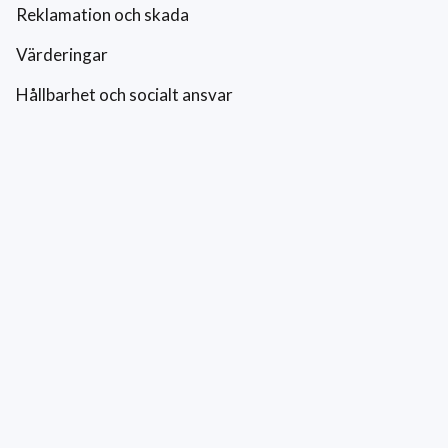
Reklamation och skada
Värderingar
Hållbarhet och socialt ansvar
Integritetspolicy
Cookies
Kontakt
0771-42 42 42
kundtjanst@eriksfonsterputs.se