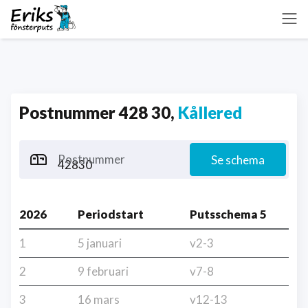
Postnummer 428 30,
Kållered
Postnummer
Se schema
2026
Periodstart
Putsschema 5
1
5 januari
v2-3
2
9 februari
v7-8
3
16 mars
v12-13