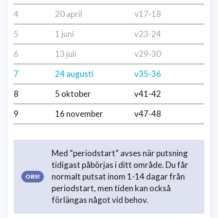
4
20 april
v17-18
5
1 juni
v23-24
6
13 juli
v29-30
7
24 augusti
v35-36
8
5 oktober
v41-42
9
16 november
v47-48
Med ”periodstart” avses när putsning
tidigast påbörjas i ditt område. Du får
normalt putsat inom 1-14 dagar från
periodstart, men tiden kan också
förlängas något vid behov.