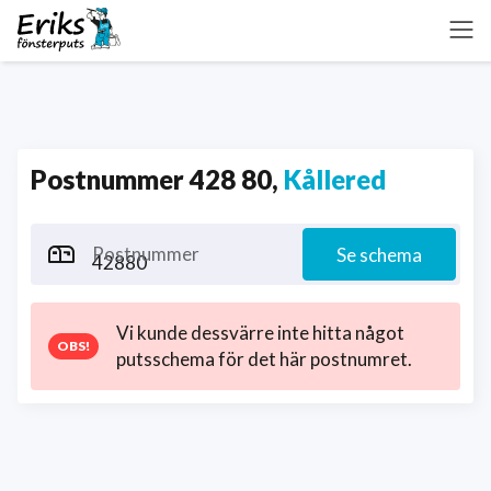
Postnummer 428 80,
Kållered
Postnummer
Se schema
Vi kunde dessvärre inte hitta något
putsschema för det här postnumret.