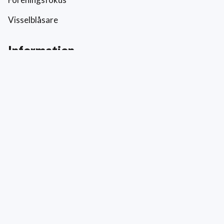
Visselblåsare
Information
Prislista
Allmänna villkor
Reklamation och skada
Värderingar
Hållbarhet och socialt ansvar
Integritetspolicy
Cookies
Kontakt