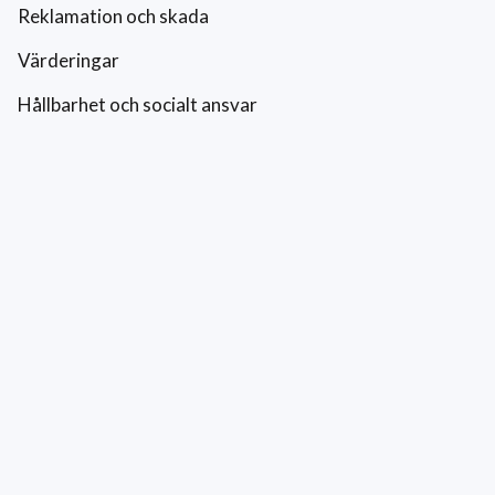
Reklamation och skada
Värderingar
Hållbarhet och socialt ansvar
Integritetspolicy
Cookies
Kontakt
0771-42 42 42
kundtjanst@eriksfonsterputs.se