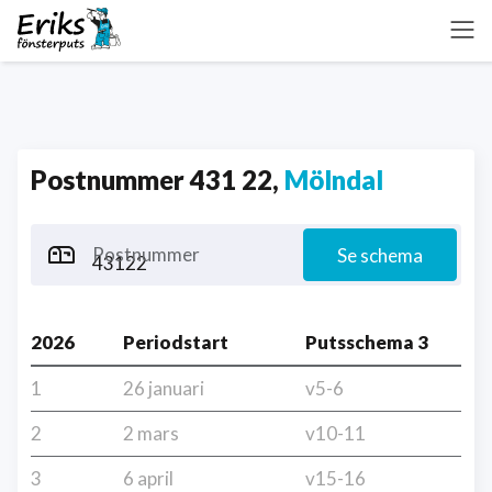
Postnummer 431 22,
Mölndal
Postnummer
Se schema
2026
Periodstart
Putsschema 3
1
26 januari
v5-6
2
2 mars
v10-11
3
6 april
v15-16