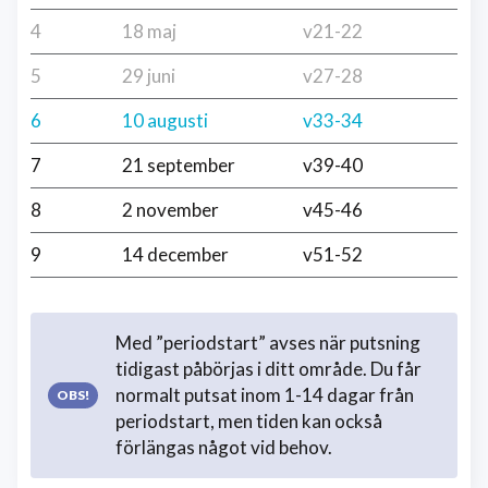
4
18 maj
v21-22
5
29 juni
v27-28
6
10 augusti
v33-34
7
21 september
v39-40
8
2 november
v45-46
9
14 december
v51-52
Med ”periodstart” avses när putsning
tidigast påbörjas i ditt område. Du får
normalt putsat inom 1-14 dagar från
periodstart, men tiden kan också
förlängas något vid behov.