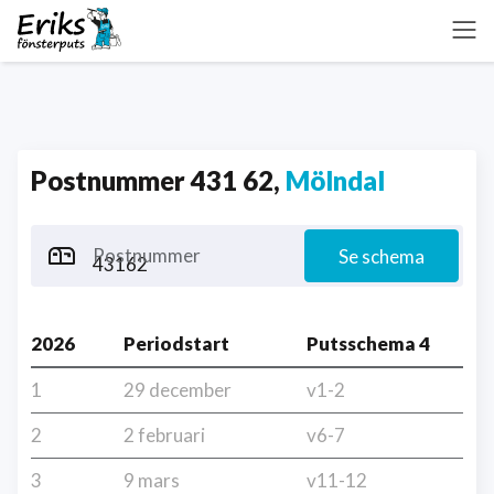
Postnummer 431 62,
Mölndal
Postnummer
Se schema
2026
Periodstart
Putsschema 4
1
29 december
v1-2
2
2 februari
v6-7
3
9 mars
v11-12