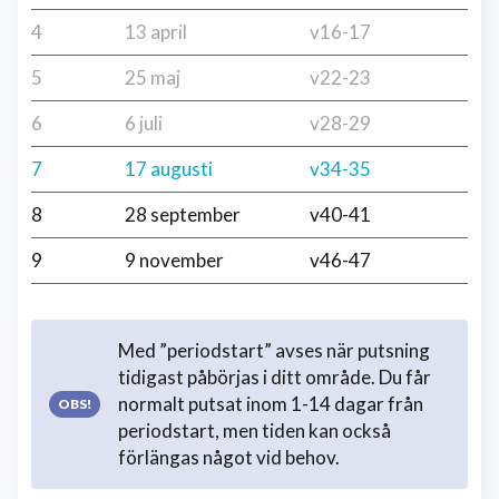
4
13 april
v16-17
5
25 maj
v22-23
6
6 juli
v28-29
7
17 augusti
v34-35
8
28 september
v40-41
9
9 november
v46-47
Med ”periodstart” avses när putsning
tidigast påbörjas i ditt område. Du får
normalt putsat inom 1-14 dagar från
periodstart, men tiden kan också
förlängas något vid behov.