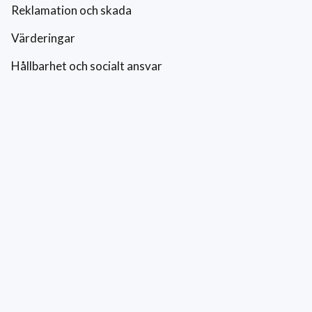
Reklamation och skada
Värderingar
Hållbarhet och socialt ansvar
Integritetspolicy
Cookies
Kontakt
0771-42 42 42
kundtjanst@eriksfonsterputs.se