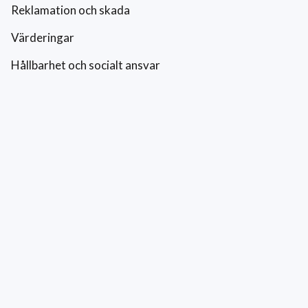
Reklamation och skada
Värderingar
Hållbarhet och socialt ansvar
Integritetspolicy
Cookies
Kontakt
0771-42 42 42
kundtjanst@eriksfonsterputs.se