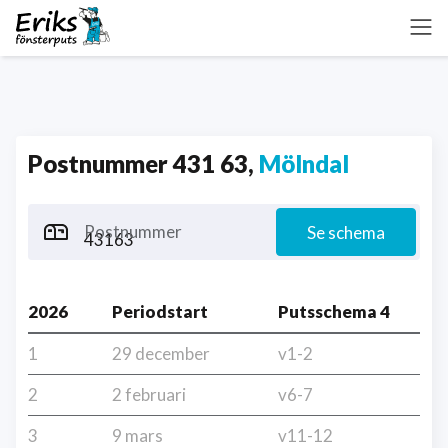
Postnummer 431 63,
Mölndal
Postnummer
Se schema
2026
Periodstart
Putsschema 4
1
29 december
v1-2
2
2 februari
v6-7
3
9 mars
v11-12