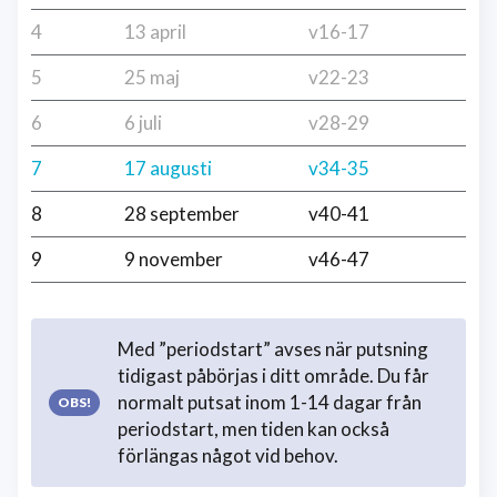
4
13 april
v16-17
5
25 maj
v22-23
6
6 juli
v28-29
7
17 augusti
v34-35
8
28 september
v40-41
9
9 november
v46-47
Med ”periodstart” avses när putsning
tidigast påbörjas i ditt område. Du får
normalt putsat inom 1-14 dagar från
periodstart, men tiden kan också
förlängas något vid behov.