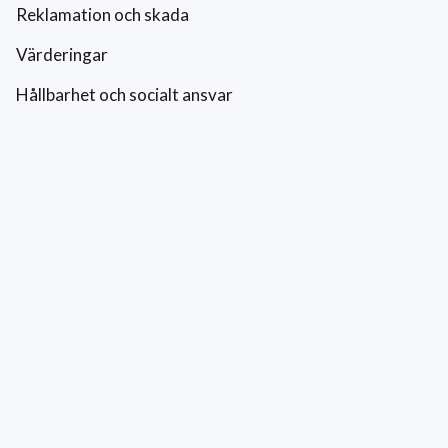
Reklamation och skada
Värderingar
Hållbarhet och socialt ansvar
Integritetspolicy
Cookies
Kontakt
0771-42 42 42
kundtjanst@eriksfonsterputs.se