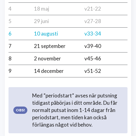
4
18 maj
v21-22
5
29 juni
v27-28
6
10 augusti
v33-34
7
21 september
v39-40
8
2 november
v45-46
9
14 december
v51-52
Med ”periodstart” avses när putsning
tidigast påbörjas i ditt område. Du får
normalt putsat inom 1-14 dagar från
periodstart, men tiden kan också
förlängas något vid behov.