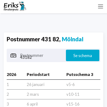
Postnummer 431 82,
Mölndal
Postnummer
Se schema
2026
Periodstart
Putsschema 3
1
26 januari
v5-6
2
2 mars
v10-11
3
6 april
v15-16